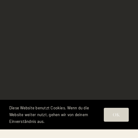
Erlebnis
Kontakt
ANFRAGE
ONLINE BUCHUNG
Tel.:
+43 5572 58370
Diese Website benutzt Cookies. Wenn du die
info@gasthofkreuz.at
OK
Website weiter nutzt, gehen wir von deinem
Einverständnis aus.