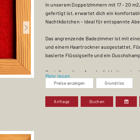
In unserem Doppelzimmern mit 17 - 20 m2
gefertigt ist, erwartet dich ein komforta
Nachtkästchen – ideal für entspannte Ab
Das angrenzende Badezimmer ist mit ein
und einem Haartrockner ausgestattet. Für
basierte Flüssigseife und ein Duschsham
Genieße weitere Annehmlichkeiten wie ei
Mehr lesen
einen praktischen Schreibtisch sowie ei
Preise anzeigen
Grundriss
großzügigen Kleiderschrank.
Anfrage
Buchen