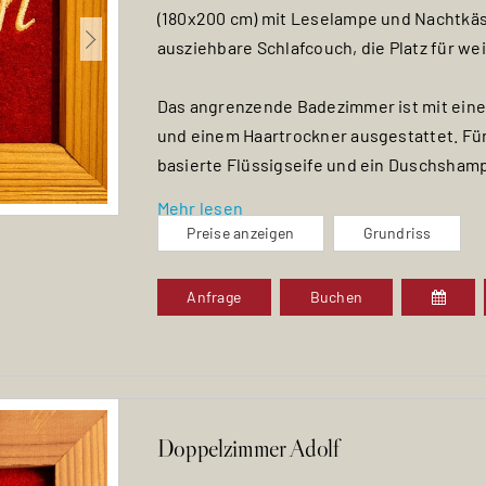
(180x200 cm) mit Leselampe und Nachtkäst
ausziehbare Schlafcouch, die Platz für we
Das angrenzende Badezimmer ist mit ein
und einem Haartrockner ausgestattet. Für
basierte Flüssigseife und ein Duschsham
Mehr lesen
Genieße weitere Annehmlichkeiten wie ei
Preise anzeigen
Grundriss
einen praktischen Schreibtisch sowie ei
großzügigen Kleiderschrank.
Anfrage
Buchen
Doppelzimmer Adolf