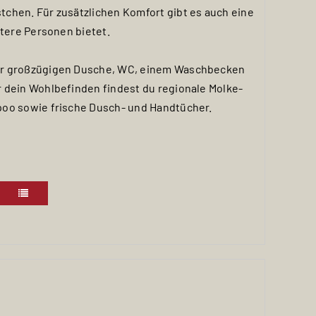
chen. Für zusätzlichen Komfort gibt es auch eine
itere Personen bietet.
er großzügigen Dusche, WC, einem Waschbecken
 dein Wohlbefinden findest du regionale Molke-
poo sowie frische Dusch- und Handtücher.
nen hochauflösenden SAT-TV, schnelles Internet,
ne Garderobe mit bequemer Sitzbank und einen