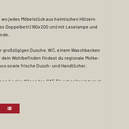
, wo jedes Möbelstück aus heimischen Hölzern
bles Doppelbett (160x200 cm) mit Leselampe und
ende.
er großzügigen Dusche, WC, einem Waschbecken
 dein Wohlbefinden findest du regionale Molke-
poo sowie frische Dusch- und Handtücher.
nen hochauflösenden SAT-TV, schnelles Internet,
ne Garderobe mit bequemer Sitzbank und einen