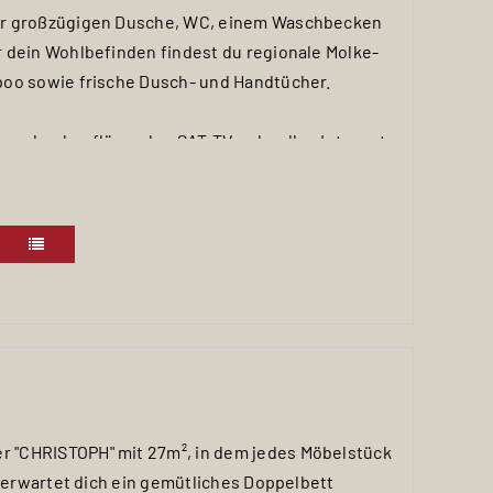
er großzügigen Dusche, WC, einem Waschbecken
 dein Wohlbefinden findest du regionale Molke-
poo sowie frische Dusch- und Handtücher.
nen hochauflösenden SAT-TV, schnelles Internet,
ne Garderobe mit bequemer Sitzbank und einen
 "CHRISTOPH" mit 27m², in dem jedes Möbelstück
r erwartet dich ein gemütliches Doppelbett