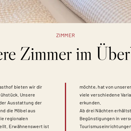
ZIMMER
re Zimmer im Über
thof bieten wir dir
möchte, hat von unserem
rühstück. Unsere
viele verschiedene Vari
 der Ausstattung der
erkunden.
ind die Möbel aus
Ab drei Nächten erhälts
ie regionalen
Begünstigungen in ver
ellt. Erwähnenswert ist
Tourismuseinrichtungen 