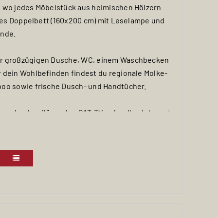
, wo jedes Möbelstück aus heimischen Hölzern
bles Doppelbett (160x200 cm) mit Leselampe und
ende.
er großzügigen Dusche, WC, einem Waschbecken
 dein Wohlbefinden findest du regionale Molke-
poo sowie frische Dusch- und Handtücher.
nen hochauflösenden SAT-TV, schnelles Internet,
ne Garderobe mit bequemer Sitzbank und einen