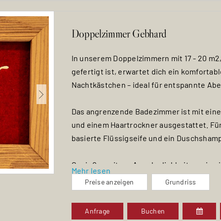
Doppelzimmer Gebhard
In unserem Doppelzimmern mit 17 - 20 m2
gefertigt ist, erwartet dich ein komforta
Nachtkästchen – ideal für entspannte Ab
Das angrenzende Badezimmer ist mit ein
und einem Haartrockner ausgestattet. Für
basierte Flüssigseife und ein Duschsham
Genieße weitere Annehmlichkeiten wie ei
Mehr lesen
einen praktischen Schreibtisch sowie ei
Preise anzeigen
Grundriss
großzügigen Kleiderschrank.
Anfrage
Buchen