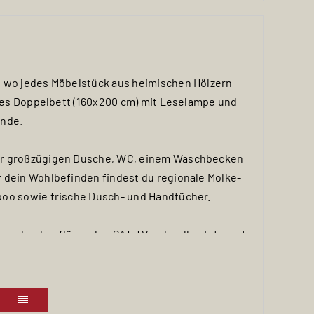
, wo jedes Möbelstück aus heimischen Hölzern
bles Doppelbett (160x200 cm) mit Leselampe und
ende.
er großzügigen Dusche, WC, einem Waschbecken
 dein Wohlbefinden findest du regionale Molke-
poo sowie frische Dusch- und Handtücher.
nen hochauflösenden SAT-TV, schnelles Internet,
ne Garderobe mit bequemer Sitzbank und einen